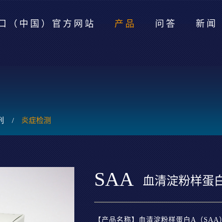
口（中国）官方网站
产品
问答
新闻
列
/
炎症检测
SAA
血清淀粉样蛋
【产品名称】血清淀粉样蛋白A（SA