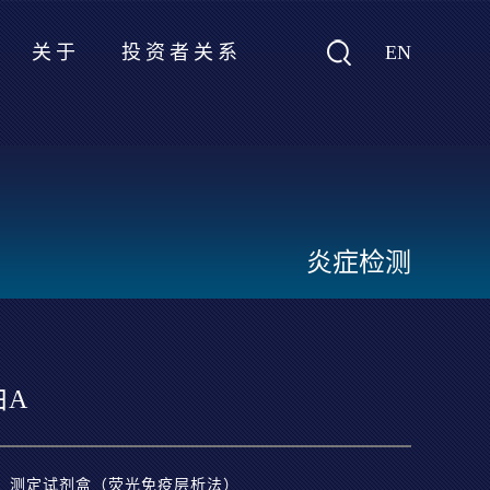
EN
关于
投资者关系
炎症检测
白A
A）测定试剂盒（荧光免疫层析法）