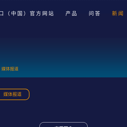
口（中国）官方网站
产品
问答
新闻
媒体报道
媒体报道