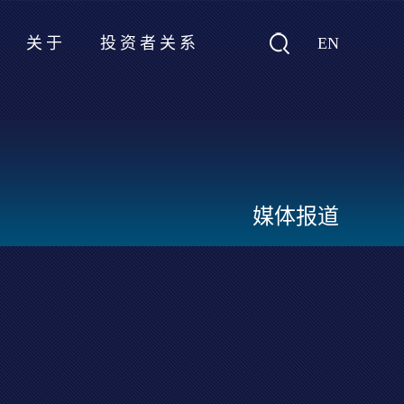
EN
关于
投资者关系
媒体报道