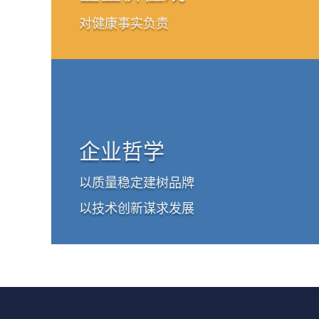
对健康事实负责
企业哲学
以质量稳定建树品牌
以技术创新谋求发展