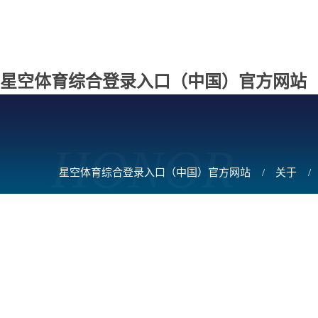
星空体育综合登录入
星空体育综合登录入口（中国）官方网站
HONOR
星空体育综合登录入口（中国）官方网站
/
关于
/
北京星空体育综合登
国）官方网站 股份有限