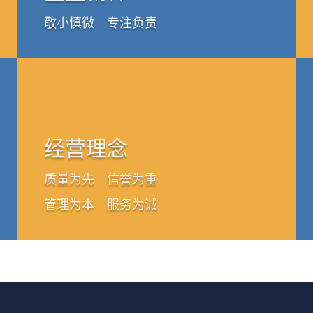
敬小慎微 专注负责
经营理念
质量为先 信誉为重
管理为本 服务为诚