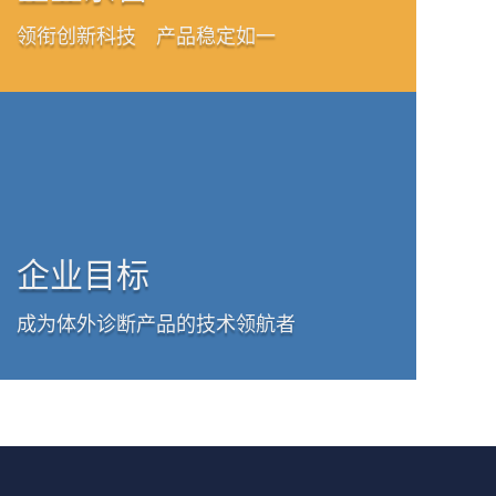
领衔创新科技 产品稳定如一
企业目标
成为体外诊断产品的技术领航者