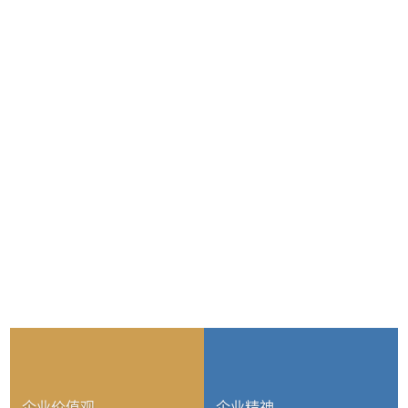
疗、早发现”的疾病诊断路径，为百姓和社会在医疗减负上
贡献一份力量，进而实现助力“健康中国”的宏大愿景。
华科泰遵循“客户第一，员工第二，股东第三”的基本原
则，我们应倾尽全力为客户提供优质的产品和贴心的服
务，华科泰应为奉献了美好青春年华的华科泰人提供更好
的生活品质和工作环境，同时向股东们提供合理的投资回
报。
华科泰人将谨守“诚恳、务实、负责”的核心价值观，持续
创新并严守产品品质，不断推出更加有竞争力的产品和服
务，努力为实现体外诊断领域龙头企业的目标而奋斗！
企业价值观
企业精神