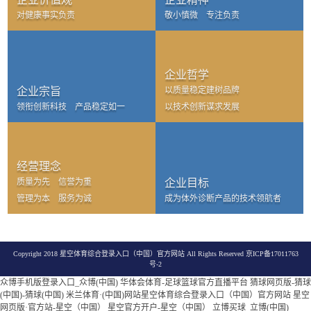
对健康事实负责
敬小慎微 专注负责
企业哲学
企业宗旨
以质量稳定建树品牌
领衔创新科技 产品稳定如一
以技术创新谋求发展
经营理念
质量为先 信誉为重
企业目标
管理为本 服务为诚
成为体外诊断产品的技术领航者
Copyright 2018 星空体育综合登录入口（中国）官方网站 All Rights Reserved 京ICP备17011763
号-2
众博手机版登录入口_众博(中国)
华体会体育-足球篮球官方直播平台
猜球网页版-猜球
(中国)-猜球(中国)
米兰体育·(中国)网站星空体育综合登录入口（中国）官方网站
星空
网页版·官方站-星空（中国）
星空官方开户-星空（中国）
立博买球_立博(中国)