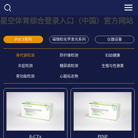
星空体育综合登录入口（中国）官方网站
POCT系列
磁微粒化学发光系列
仪器设备
骨代谢检测
肝纤维检测
妇幼健康
炎症检测
糖尿病检测
生殖与性激素
胃功能检测
心脏标志物
β-CTx
PINP