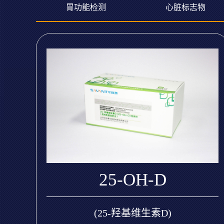
胃功能检测
心脏标志物
25-OH-D
(25-羟基维生素D)