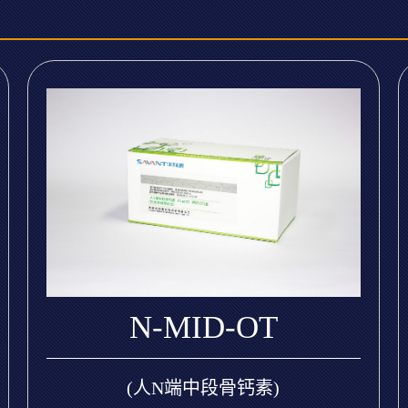
N-MID-OT
(人N端中段骨钙素)