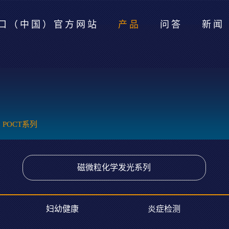
口（中国）官方网站
产品
问答
新闻
POCT系列
磁微粒化学发光系列
妇幼健康
炎症检测